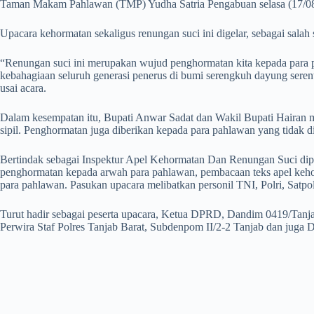
Taman Makam Pahlawan (TMP) Yudha Satria Pengabuan selasa (17/08)
Upacara kehormatan sekaligus renungan suci ini digelar, sebagai sal
“Renungan suci ini merupakan wujud penghormatan kita kepada para 
kebahagiaan seluruh generasi penerus di bumi serengkuh dayung serenta
usai acara.
Dalam kesempatan itu, Bupati Anwar Sadat dan Wakil Bupati Hairan m
sipil. Penghormatan juga diberikan kepada para pahlawan yang tidak 
Bertindak sebagai Inspektur Apel Kehormatan Dan Renungan Suci dip
penghormatan kepada arwah para pahlawan, pembacaan teks apel kehor
para pahlawan. Pasukan upacara melibatkan personil TNI, Polri, Sat
Turut hadir sebagai peserta upacara, Ketua DPRD, Dandim 0419/Tanjab
Perwira Staf Polres Tanjab Barat, Subdenpom II/2-2 Tanjab dan juga 