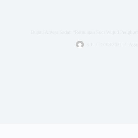
Bupati Anwar Sadat: “Renungan Suci Wujud Penghorm
KT
17/08/2021
Aga