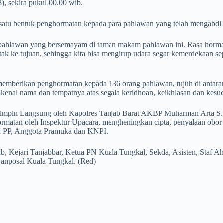
, sekira pukul 00.00 wib.
ah satu bentuk penghormatan kepada para pahlawan yang telah mengabdi
pahlawan yang bersemayam di taman makam pahlawan ini. Rasa hormat
k ke tujuan, sehingga kita bisa mengirup udara segar kemerdekaan sepe
emberikan penghormatan kepada 136 orang pahlawan, tujuh di antarany
dikenal nama dan tempatnya atas segala keridhoan, keikhlasan dan kes
impin Langsung oleh Kapolres Tanjab Barat AKBP Muharman Arta S.IK,
matan oleh Inspektur Upacara, mengheningkan cipta, penyalaan obor k
pol PP, Anggota Pramuka dan KNPI.
, Kejari Tanjabbar, Ketua PN Kuala Tungkal, Sekda, Asisten, Staf Ah
Danposal Kuala Tungkal. (Red)