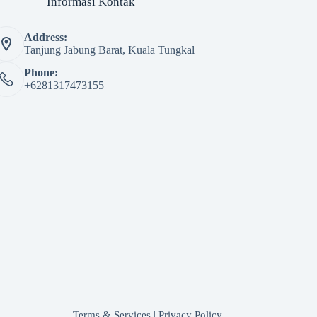
Informasi Kontak
Address:
Tanjung Jabung Barat, Kuala Tungkal
Phone:
+6281317473155
Terms & Services
|
Privacy Policy