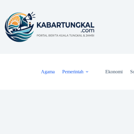
Skip
to
content
Agama
Pemerintah
Ekonomi
So