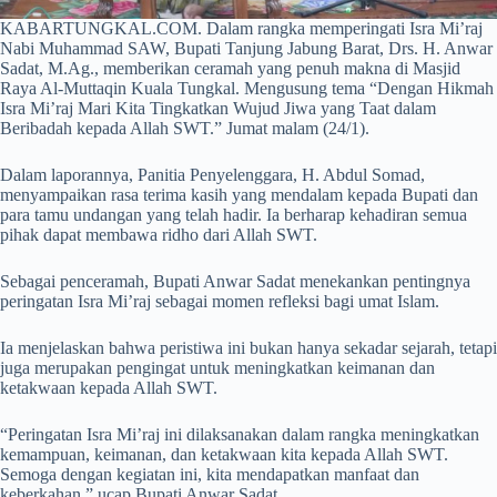
KABARTUNGKAL.COM. Dalam rangka memperingati Isra Mi’raj
Nabi Muhammad SAW, Bupati Tanjung Jabung Barat, Drs. H. Anwar
Sadat, M.Ag., memberikan ceramah yang penuh makna di Masjid
Raya Al-Muttaqin Kuala Tungkal. Mengusung tema “Dengan Hikmah
Isra Mi’raj Mari Kita Tingkatkan Wujud Jiwa yang Taat dalam
Beribadah kepada Allah SWT.” Jumat malam (24/1).
Dalam laporannya, Panitia Penyelenggara, H. Abdul Somad,
menyampaikan rasa terima kasih yang mendalam kepada Bupati dan
para tamu undangan yang telah hadir. Ia berharap kehadiran semua
pihak dapat membawa ridho dari Allah SWT.
Sebagai penceramah, Bupati Anwar Sadat menekankan pentingnya
peringatan Isra Mi’raj sebagai momen refleksi bagi umat Islam.
Ia menjelaskan bahwa peristiwa ini bukan hanya sekadar sejarah, tetapi
juga merupakan pengingat untuk meningkatkan keimanan dan
ketakwaan kepada Allah SWT.
“Peringatan Isra Mi’raj ini dilaksanakan dalam rangka meningkatkan
kemampuan, keimanan, dan ketakwaan kita kepada Allah SWT.
Semoga dengan kegiatan ini, kita mendapatkan manfaat dan
keberkahan,” ucap Bupati Anwar Sadat.