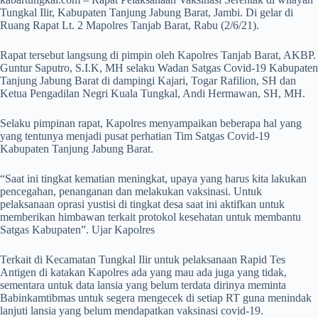
Tungkal Ilir, Kabupaten Tanjung Jabung Barat, Jambi. Di gelar di
Ruang Rapat Lt. 2 Mapolres Tanjab Barat, Rabu (2/6/21).
Rapat tersebut langsung di pimpin oleh Kapolres Tanjab Barat, AKBP.
Guntur Saputro, S.I.K, MH selaku Wadan Satgas Covid-19 Kabupaten
Tanjung Jabung Barat di dampingi Kajari, Togar Rafilion, SH dan
Ketua Pengadilan Negri Kuala Tungkal, Andi Hermawan, SH, MH.
Selaku pimpinan rapat, Kapolres menyampaikan beberapa hal yang
yang tentunya menjadi pusat perhatian Tim Satgas Covid-19
Kabupaten Tanjung Jabung Barat.
“Saat ini tingkat kematian meningkat, upaya yang harus kita lakukan
pencegahan, penanganan dan melakukan vaksinasi. Untuk
pelaksanaan oprasi yustisi di tingkat desa saat ini aktifkan untuk
memberikan himbawan terkait protokol kesehatan untuk membantu
Satgas Kabupaten”. Ujar Kapolres
Terkait di Kecamatan Tungkal Ilir untuk pelaksanaan Rapid Tes
Antigen di katakan Kapolres ada yang mau ada juga yang tidak,
sementara untuk data lansia yang belum terdata dirinya meminta
Babinkamtibmas untuk segera mengecek di setiap RT guna menindak
lanjuti lansia yang belum mendapatkan vaksinasi covid-19.