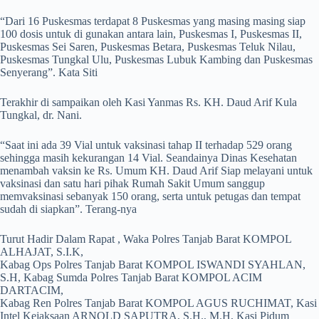
“Dari 16 Puskesmas terdapat 8 Puskesmas yang masing masing siap
100 dosis untuk di gunakan antara lain, Puskesmas I, Puskesmas II,
Puskesmas Sei Saren, Puskesmas Betara, Puskesmas Teluk Nilau,
Puskesmas Tungkal Ulu, Puskesmas Lubuk Kambing dan Puskesmas
Senyerang”. Kata Siti
Terakhir di sampaikan oleh Kasi Yanmas Rs. KH. Daud Arif Kula
Tungkal, dr. Nani.
“Saat ini ada 39 Vial untuk vaksinasi tahap II terhadap 529 orang
sehingga masih kekurangan 14 Vial. Seandainya Dinas Kesehatan
menambah vaksin ke Rs. Umum KH. Daud Arif Siap melayani untuk
vaksinasi dan satu hari pihak Rumah Sakit Umum sanggup
memvaksinasi sebanyak 150 orang, serta untuk petugas dan tempat
sudah di siapkan”. Terang-nya
Turut Hadir Dalam Rapat , Waka Polres Tanjab Barat KOMPOL
ALHAJAT, S.I.K,
Kabag Ops Polres Tanjab Barat KOMPOL ISWANDI SYAHLAN,
S.H, Kabag Sumda Polres Tanjab Barat KOMPOL ACIM
DARTACIM,
Kabag Ren Polres Tanjab Barat KOMPOL AGUS RUCHIMAT, Kasi
Intel Kejaksaan ARNOLD SAPUTRA, S.H., M.H, Kasi Pidum