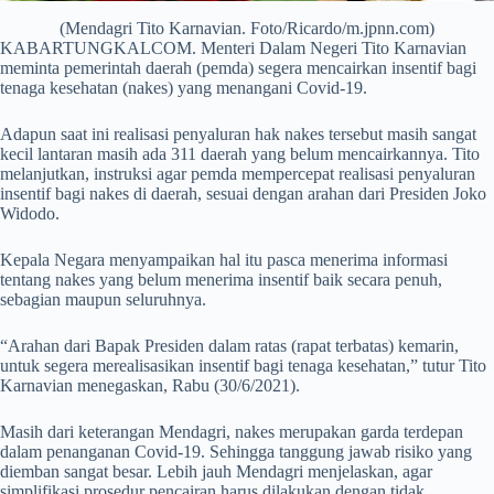
(Mendagri Tito Karnavian. Foto/Ricardo/m.jpnn.com)
KABARTUNGKALCOM. Menteri Dalam Negeri Tito Karnavian
meminta pemerintah daerah (pemda) segera mencairkan insentif bagi
tenaga kesehatan (nakes) yang menangani Covid-19.
Adapun saat ini realisasi penyaluran hak nakes tersebut masih sangat
kecil lantaran masih ada 311 daerah yang belum mencairkannya. Tito
melanjutkan, instruksi agar pemda mempercepat realisasi penyaluran
insentif bagi nakes di daerah, sesuai dengan arahan dari Presiden Joko
Widodo.
Kepala Negara menyampaikan hal itu pasca menerima informasi
tentang nakes yang belum menerima insentif baik secara penuh,
sebagian maupun seluruhnya.
“Arahan dari Bapak Presiden dalam ratas (rapat terbatas) kemarin,
untuk segera merealisasikan insentif bagi tenaga kesehatan,” tutur Tito
Karnavian menegaskan, Rabu (30/6/2021).
Masih dari keterangan Mendagri, nakes merupakan garda terdepan
dalam penanganan Covid-19. Sehingga tanggung jawab risiko yang
diemban sangat besar. Lebih jauh Mendagri menjelaskan, agar
simplifikasi prosedur pencairan harus dilakukan dengan tidak