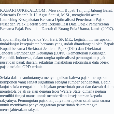
KABARTUNGKAL.COM . Mewakili Bupati Tanjung Jabung Barat,
Sekretaris Daerah Ir. H. Agus Sanusi, M.Si., menghadiri acara
Launching Kesepakatan Bersama Optimalisasi Penerimaan Pajak
Pusat dan Pajak Daerah Serta Rekonsiliasi Data Objek Pemeriksaan
Bersama Pajak Pusat dan Daerah di Ruang Pola Utama, kamis (29/07).
Laporan Kepala Bapenda Yon Heri, SP, ME., kegiatan ini merupakan
tindaklanjut kesepakatan bersama yang sudah ditandangani oleh Bapak
Bupati bersama Direktorat Jenderal Pajak (DJP) dan Direktorat
Jenderal Perimbangan Keuangan (DJPK) Kementerian Keuangan
Republik Indonesia, dalam rangka optimalisasi pemungutan pajak
pusat dan pajak daerah, sekaligus melakukan rekonsiliasi data objek
pajak melalui OPD terkait.
Sekda dalam sambutannya menyampaikan bahwa pajak merupakan
komponen yang sangat signifikan sebagai sumber pendapatan. Lebih
lanjut sekda mengatakan kebijakan pemerintah pusat dan daerah dalam
mengelola pajak sejalan dengan teori Wefare State, dimana negara
memiliki fungsi utama untuk memberikan kesejahteraan kepada
rakyatnya. Pemungutan pajak lanjutnya merupakan salah satu sarana
untuk membiayai penyelenggaraan pemerintah dalam rangka
mensejahterakan rakyat.