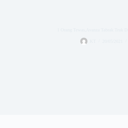
1 Orang Tewas,Avanza Tabrak Truk Di
KT
20/05/2021