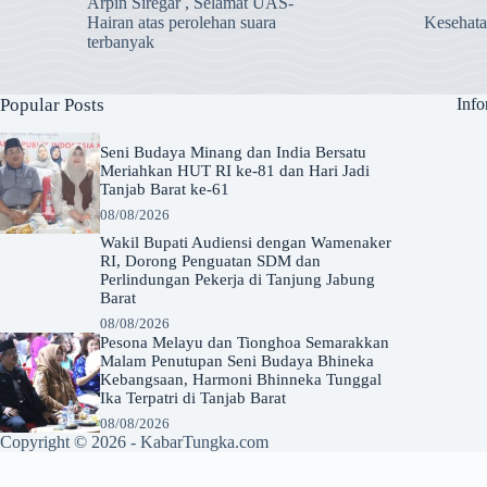
Arpin Siregar , Selamat UAS-
Hairan atas perolehan suara
Kesehat
terbanyak
Popular Posts
Info
Seni Budaya Minang dan India Bersatu
Meriahkan HUT RI ke-81 dan Hari Jadi
Tanjab Barat ke-61
08/08/2026
Wakil Bupati Audiensi dengan Wamenaker
RI, Dorong Penguatan SDM dan
Perlindungan Pekerja di Tanjung Jabung
Barat
08/08/2026
Pesona Melayu dan Tionghoa Semarakkan
Malam Penutupan Seni Budaya Bhineka
Kebangsaan, Harmoni Bhinneka Tunggal
Ika Terpatri di Tanjab Barat
08/08/2026
Copyright © 2026 -
KabarTungka.com