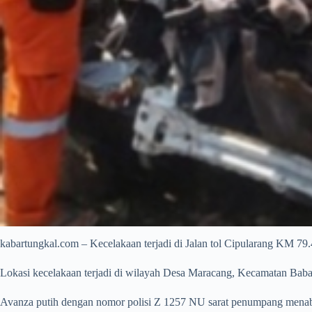
kabartungkal.com – Kecelakaan terjadi di Jalan tol Cipularang KM 79
Lokasi kecelakaan terjadi di wilayah Desa Maracang, Kecamatan Bab
Avanza putih dengan nomor polisi Z 1257 NU sarat penumpang menabra