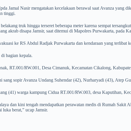
 Ipda Jamal Nasir mengatakan kecelakaan berawal saat Avanza yang 
 tinggi.
ian belakang truk hingga terseret beberapa meter karena sempat tersan
ang akrab disapa Jamsir, saat ditemui di Mapolres Purwakarta, pada Ka
vakuasi ke RS Abdul Radjak Purwakarta dan kendaraan yang terlibat 
 di bagian kepala.
nak, RT.001/RW.001, Desa Cimanuk, Kecamatan Cikalong, Kabupaten
 sang sopir Avanza Undang Suhendar (42), Nurharyadi (43), Atep Guna
 Jajang (41) warga kampung Cidua RT.001/RW.003, desa Kaputihan, Ke
aya dan kini tengah mendapatkan perawatan medis di Rumah Sakit Abd
 luka berat,” ucap Jamsir.