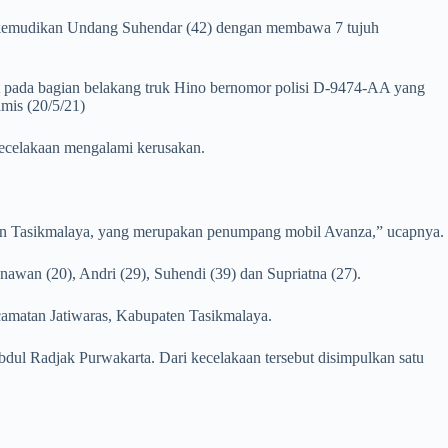
dikemudikan Undang Suhendar (42) dengan membawa 7 tujuh
gkut pada bagian belakang truk Hino bernomor polisi D-9474-AA yang
mis (20/5/21)
kecelakaan mengalami kerusakan.
 Tasikmalaya, yang merupakan penumpang mobil Avanza,” ucapnya.
wan (20), Andri (29), Suhendi (39) dan Supriatna (27).
camatan Jatiwaras, Kabupaten Tasikmalaya.
ul Radjak Purwakarta. Dari kecelakaan tersebut disimpulkan satu