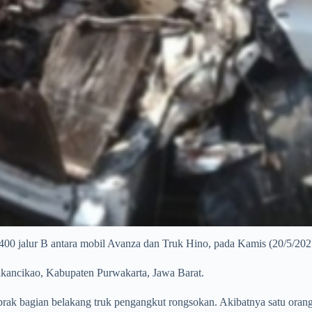
.400 jalur B antara mobil Avanza dan Truk Hino, pada Kamis (20/5/202
akancikao, Kabupaten Purwakarta, Jawa Barat.
k bagian belakang truk pengangkut rongsokan. Akibatnya satu orang 