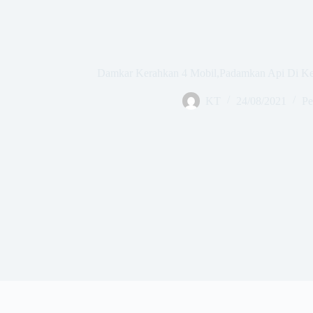
Damkar Kerahkan 4 Mobil,Padamkan Api Di Ke
KT
24/08/2021
Pe