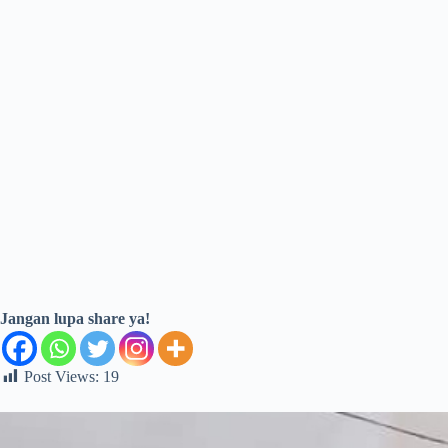
Jangan lupa share ya!
Post Views:
19