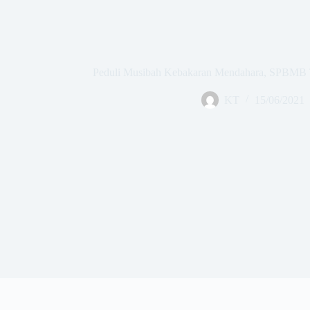
Peduli Musibah Kebakaran Mendahara, SPBMB 
KT
15/06/2021