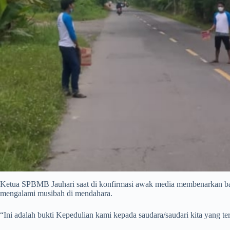
Ketua SPBMB Jauhari saat di konfirmasi awak media membenarkan bahw
mengalami musibah di mendahara.
“Ini adalah bukti Kepedulian kami kepada saudara/saudari kita yang t