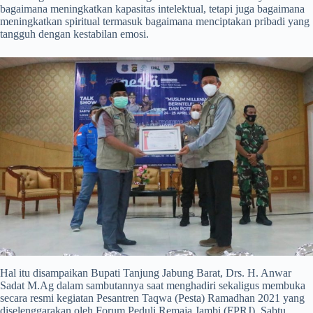
bagaimana meningkatkan kapasitas intelektual, tetapi juga bagaimana
meningkatkan spiritual termasuk bagaimana menciptakan pribadi yang
tangguh dengan kestabilan emosi.
Hal itu disampaikan Bupati Tanjung Jabung Barat, Drs. H. Anwar
Sadat M.Ag dalam sambutannya saat menghadiri sekaligus membuka
secara resmi kegiatan Pesantren Taqwa (Pesta) Ramadhan 2021 yang
diselenggarakan oleh Forum Peduli Remaja Jambi (FPRJ). Sabtu