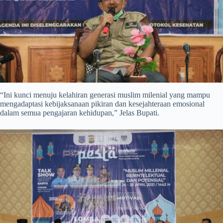
“Ini kunci menuju kelahiran generasi muslim milenial yang mampu
mengadaptasi kebijaksanaan pikiran dan kesejahteraan emosional
dalam semua pengajaran kehidupan,” Jelas Bupati.