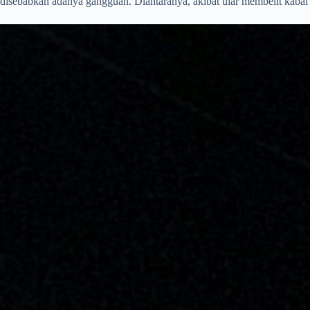
disebabkan adanya gangguan. Diantaranya, akibat ular membelit kabal 