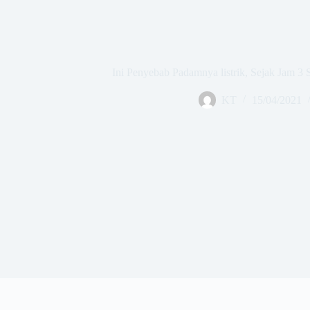
Ini Penyebab Padamnya listrik, Sejak Jam 3
KT
15/04/2021