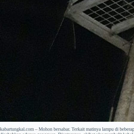
kabartungkal.com – Mohon bersabar. Terkait matinya lampu di bebera