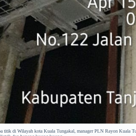
pa titik di Wilayah kota Kuala Tungakal, manager PLN Rayon Kuala Tu