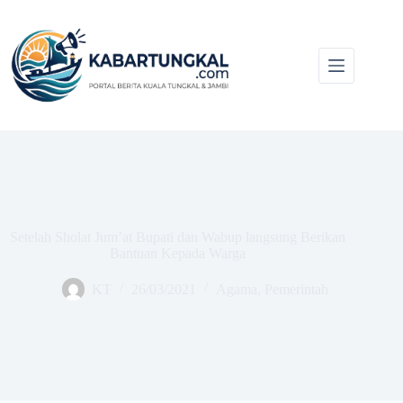
Skip
to
content
Setelah Sholat Jum’at Bupati dan Wabup langsung Berikan
Bantuan Kepada Warga
KT
26/03/2021
Agama
,
Pemerintah