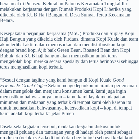
beralamat di Pujasera Kelurahan Patunas Kecamatan Tungkal Ilir
melakukan kerjasama dengan Rumah Produksi Kopi Liberika yang
dikelola oleh KUB Haji Bangun di Desa Sungai Terap Kecamatan
Betara.
Kesepakatan perjanjian kerjasama (MoU) Produksi dan Suplay Kopi
Haji Bangun yang dikelola oleh Firdaus, dimana Kopi Kuale dan team
akan terlibat aktif dalam memasarkan dan mendistribusikan kopi
dengan brand kopi Ajib baik Green Bean, Roasted Bean dan Kopi
Bubuk, dan KUB haji bangun akan memastikan untuk terus
mengelolah kopi mereka secara spesialty dan terus berinovasi sehingga
terus menghasilkan kopi terbaik.
“Sesuai dengan tagline yang kami bangun di Kopi Kuale
Good
Friends & Graet Coffee
Selain mengedepankan nilai-nilai pertemanan
dalam mengelola dan menjamu konsumen kami, kami juga ingin
memastikan bahwasannya tamu – tamu kami layak mendapatkan
minuman dan makanan yang terbaik di tempat kami oleh karena itu
untuk memastikan bahwasannya ketersediaan kopi – kopi di tempat
kami adalah kopi terbaik” jelas Pimen
Disela-sela kegiatan tersebut, diadakan kegiatan diskusi untuk
menggali peluang dan tantangan yang di hadapi oleh petani sebagai
produsen (pelaku yg ada di hulu) dan begitu juga sebagai kedai kopi