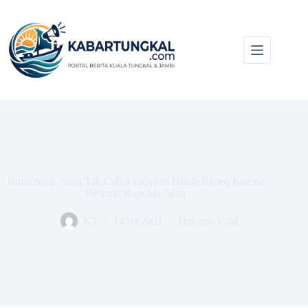
Skip
to
content
Bima Arya: Saya Tak Cabut Laporan Habib Rizieq Karena
Perintah Kapolda Jabar
KT
14/04/2021
Hukum
,
Viral