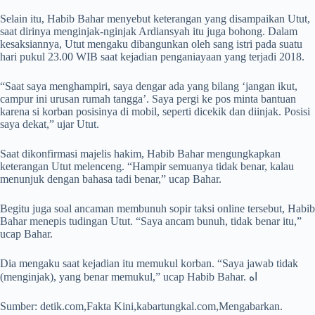
Selain itu, Habib Bahar menyebut keterangan yang disampaikan Utut,
saat dirinya menginjak-nginjak Ardiansyah itu juga bohong. Dalam
kesaksiannya, Utut mengaku dibangunkan oleh sang istri pada suatu
hari pukul 23.00 WIB saat kejadian penganiayaan yang terjadi 2018.
“Saat saya menghampiri, saya dengar ada yang bilang ‘jangan ikut,
campur ini urusan rumah tangga’. Saya pergi ke pos minta bantuan
karena si korban posisinya di mobil, seperti dicekik dan diinjak. Posisi
saya dekat,” ujar Utut.
Saat dikonfirmasi majelis hakim, Habib Bahar mengungkapkan
keterangan Utut melenceng. “Hampir semuanya tidak benar, kalau
menunjuk dengan bahasa tadi benar,” ucap Bahar.
Begitu juga soal ancaman membunuh sopir taksi online tersebut, Habib
Bahar menepis tudingan Utut. “Saya ancam bunuh, tidak benar itu,”
ucap Bahar.
Dia mengaku saat kejadian itu memukul korban. “Saya jawab tidak
(menginjak), yang benar memukul,” ucap Habib Bahar. اه
Sumber: detik.com,Fakta Kini,kabartungkal.com,Mengabarkan.