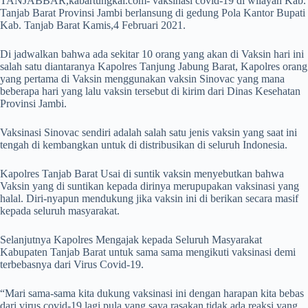
TANJABBAR,kabartungkal.com- vaksinasi covid-19 di wilayah Kab.
Tanjab Barat Provinsi Jambi berlansung di gedung Pola Kantor Bupati
Kab. Tanjab Barat Kamis,4 Februari 2021.
Di jadwalkan bahwa ada sekitar 10 orang yang akan di Vaksin hari ini
salah satu diantaranya Kapolres Tanjung Jabung Barat, Kapolres orang
yang pertama di Vaksin menggunakan vaksin Sinovac yang mana
beberapa hari yang lalu vaksin tersebut di kirim dari Dinas Kesehatan
Provinsi Jambi.
Vaksinasi Sinovac sendiri adalah salah satu jenis vaksin yang saat ini
tengah di kembangkan untuk di distribusikan di seluruh Indonesia.
Kapolres Tanjab Barat Usai di suntik vaksin menyebutkan bahwa
Vaksin yang di suntikan kepada dirinya merupupakan vaksinasi yang
halal. Diri-nyapun mendukung jika vaksin ini di berikan secara masif
kepada seluruh masyarakat.
Selanjutnya Kapolres Mengajak kepada Seluruh Masyarakat
Kabupaten Tanjab Barat untuk sama sama mengikuti vaksinasi demi
terbebasnya dari Virus Covid-19.
“Mari sama-sama kita dukung vaksinasi ini dengan harapan kita bebas
dari virus covid-19 lagi pula yang saya rasakan tidak ada reaksi yang