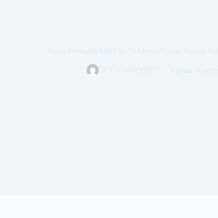
Tinjau Persiapan Idul Fitri Di Mesjid,Bupati Tempel 
KT
10/05/2021
Agama
,
Keseha