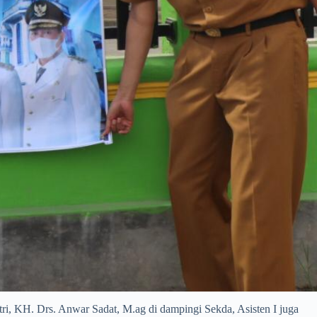
ri, KH. Drs. Anwar Sadat, M.ag di dampingi Sekda, Asisten I juga