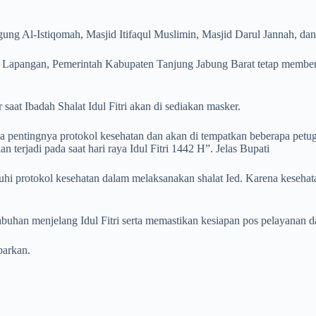
gung Al-Istiqomah, Masjid Itifaqul Muslimin, Masjid Darul Jannah, da
di Lapangan, Pemerintah Kabupaten Tanjung Jabung Barat tetap member
at Ibadah Shalat Idul Fitri akan di sediakan masker.
 pentingnya protokol kesehatan dan akan di tempatkan beberapa petug
 terjadi pada saat hari raya Idul Fitri 1442 H”. Jelas Bupati
i protokol kesehatan dalam melaksanakan shalat Ied. Karena kesehata
abuhan menjelang Idul Fitri serta memastikan kesiapan pos pelayanan
barkan.