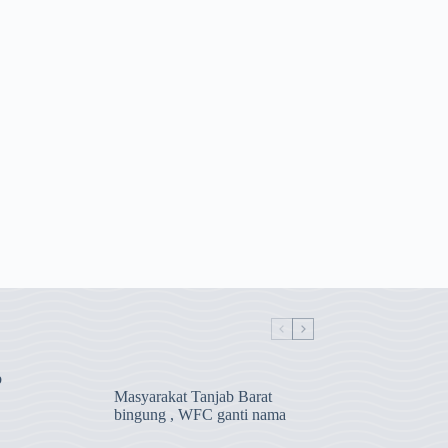
b
Masyarakat Tanjab Barat
bingung , WFC ganti nama