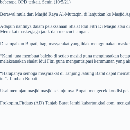
beberapa OPD terkait. Senin (10/5/21)
Berawal mula dari Masjid Raya Al-Muttaqin, di lanjutkan ke Masjid A
Adapun nantinya dalam pelaksanaan Shalat Idul Fitri Di Masjid atau 
Memakai masker,jaga jarak dan mencuci tangan.
Disampaikan Bupati, bagi masyarakat yang tidak menggunakan masker sa
“Kami juga membuat baleho di setiap masjid guna mengingatkan betapa
melaksanakan shalat Idul Fitri guna mengantisipasi kerumunan yang akan
“Harapanya semoga masyarakat di Tanjung Jabung Barat dapat mematuh
ini”. Tambah Bupati
Usai meninjau masjid masjid selanjutnya Bupati mengecek kondisi pel
Frokopim,Firdaus (AD) Tanjab Barat,Jambi,kabartungkal.com, menga