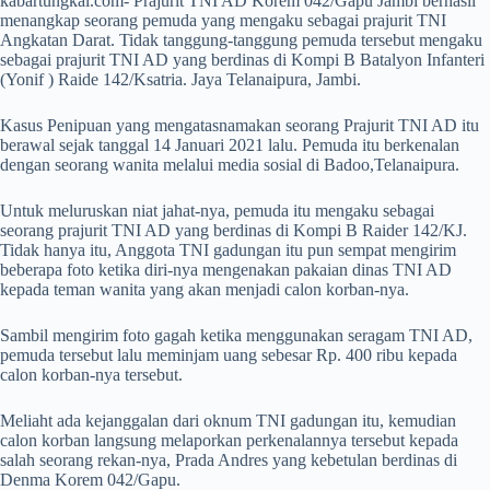
kabartungkal.com- Prajurit TNI AD Korem 042/Gapu Jambi berhasil
menangkap seorang pemuda yang mengaku sebagai prajurit TNI
Angkatan Darat. Tidak tanggung-tanggung pemuda tersebut mengaku
sebagai prajurit TNI AD yang berdinas di Kompi B Batalyon Infanteri
(Yonif ) Raide 142/Ksatria. Jaya Telanaipura, Jambi.
Kasus Penipuan yang mengatasnamakan seorang Prajurit TNI AD itu
berawal sejak tanggal 14 Januari 2021 lalu. Pemuda itu berkenalan
dengan seorang wanita melalui media sosial di Badoo,Telanaipura.
Untuk meluruskan niat jahat-nya, pemuda itu mengaku sebagai
seorang prajurit TNI AD yang berdinas di Kompi B Raider 142/KJ.
Tidak hanya itu, Anggota TNI gadungan itu pun sempat mengirim
beberapa foto ketika diri-nya mengenakan pakaian dinas TNI AD
kepada teman wanita yang akan menjadi calon korban-nya.
Sambil mengirim foto gagah ketika menggunakan seragam TNI AD,
pemuda tersebut lalu meminjam uang sebesar Rp. 400 ribu kepada
calon korban-nya tersebut.
Meliaht ada kejanggalan dari oknum TNI gadungan itu, kemudian
calon korban langsung melaporkan perkenalannya tersebut kepada
salah seorang rekan-nya, Prada Andres yang kebetulan berdinas di
Denma Korem 042/Gapu.