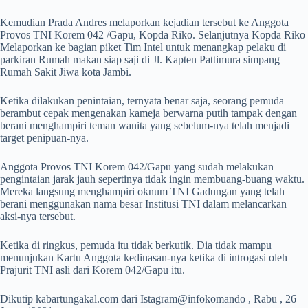
Kemudian Prada Andres melaporkan kejadian tersebut ke Anggota
Provos TNI Korem 042 /Gapu, Kopda Riko. Selanjutnya Kopda Riko
Melaporkan ke bagian piket Tim Intel untuk menangkap pelaku di
parkiran Rumah makan siap saji di Jl. Kapten Pattimura simpang
Rumah Sakit Jiwa kota Jambi.
Ketika dilakukan penintaian, ternyata benar saja, seorang pemuda
berambut cepak mengenakan kameja berwarna putih tampak dengan
berani menghampiri teman wanita yang sebelum-nya telah menjadi
target penipuan-nya.
Anggota Provos TNI Korem 042/Gapu yang sudah melakukan
pengintaian jarak jauh sepertinya tidak ingin membuang-buang waktu.
Mereka langsung menghampiri oknum TNI Gadungan yang telah
berani menggunakan nama besar Institusi TNI dalam melancarkan
aksi-nya tersebut.
Ketika di ringkus, pemuda itu tidak berkutik. Dia tidak mampu
menunjukan Kartu Anggota kedinasan-nya ketika di introgasi oleh
Prajurit TNI asli dari Korem 042/Gapu itu.
Dikutip kabartungakal.com dari Istagram@infokomando , Rabu , 26