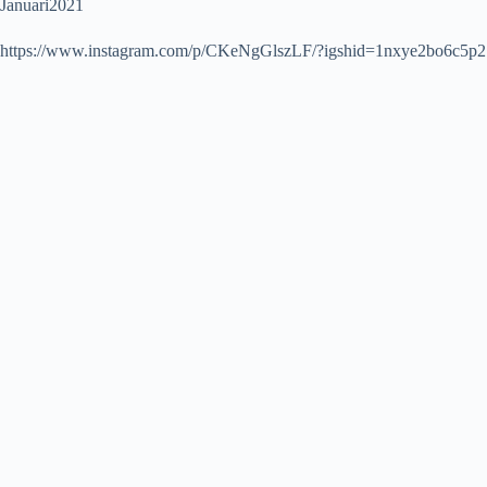
Januari2021
https://www.instagram.com/p/CKeNgGlszLF/?igshid=1nxye2bo6c5p2