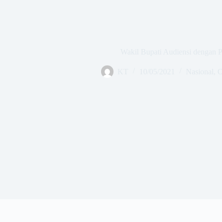
Wakil Bupati Audiensi denga
KT
10/05/2021
Nasional
,
O