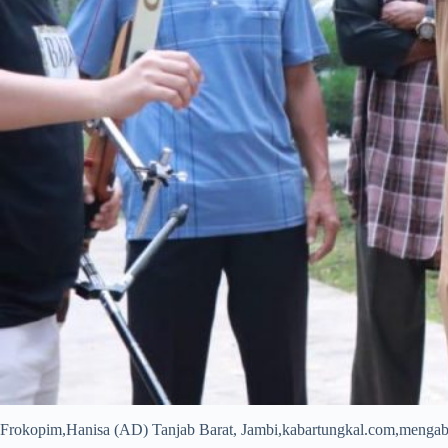
Frokopim,Hanisa (AD) Tanjab Barat, Jambi,kabartungkal.com,mengab