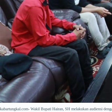
kabartungkal.com- Wakil Bupati Hairan, SH melakukan audiensi deng