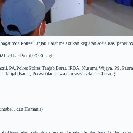
bagsumda Polres Tanjab Barat melakukan kegiatan sosialisasi penerim
21 sekitar Pukul 09.00 pagi.
. Mazril, PA.Polres Polres Tanjab Barat, IPDA. Kusuma Wijaya, PS. 
anjab Barat , Perwakilan siswa dan siswi sekitar 20 orang.
untabel , dan Humanis)
otokol kesehatan, sehingga acarapun berjalan dengan baik dan lancar sam