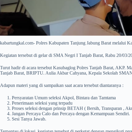
kabartungkal.com- Polres Kabupaten Tanjung Jabung Barat melalui Ka
Kegiatan tersebut di gelar di SMA Negri I Tanjab Barat, Rabu 20/03/20
Turut hadir di acara tersebut Kasubaglog Polres Tanjab Barat, AKP
Tanjab Barat, BRIPTU. Aulia Akbar Cahyana, Kepala Sekolah SMAN I T
Adapun materi yang di sampaikan saat acara tersebut diantaranya :
Persyaratan Umum seleksi Akpol, Bintara dan Tamtama
Penerimaan seleksi yang terpadu
Proses seleksi dengan prinsip BETAH ( Bersih, Transparan , Ak
Jangan Percaya Calo dan Percaya dengan Kemampuan Sendiri.
Sesi Tanya Jawab.
Terpantau di lokasi, kegiatan tersebut di perketat dengan mengikuti pr