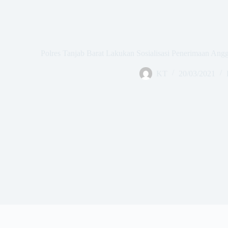
Polres Tanjab Barat Lakukan Sosialisasi Penerimaan Ang
KT
20/03/2021