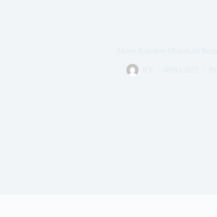
Motor Kapolres Mogok,ini Res
KT
09/03/2021
Pe