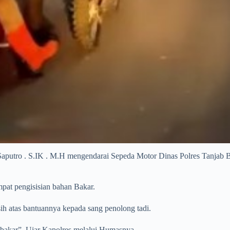
 . S.IK . M.H mengendarai Sepeda Motor Dinas Polres Tanjab Bara
pat pengisisian bahan Bakar.
ih atas bantuannya kepada sang penolong tadi.
 bakar”. Ujar Kapolres melalui Humasnya