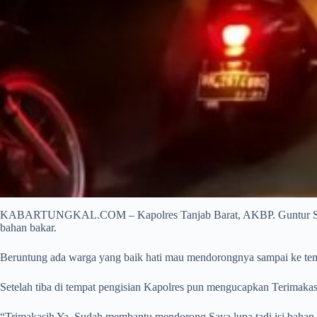
KABARTUNGKAL.COM – Kapolres Tanjab Barat, AKBP. Guntur Saputro
bahan bakar.
Beruntung ada warga yang baik hati mau mendorongnya sampai ke tem
Setelah tiba di tempat pengisian Kapolres pun mengucapkan Terimakas
“Trimakasih Ya, Sudah membantu mendorong Saya lupa tadi isi bahan