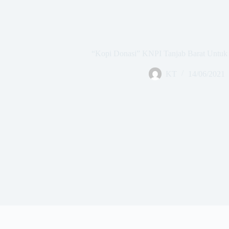
“Kopi Donasi” KNPI Tanjab Barat Untuk
KT
14/06/2021