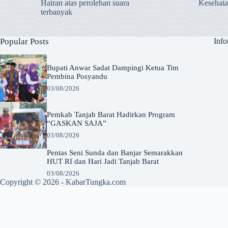
Hairan atas perolehan suara
Kesehat
terbanyak
Popular Posts
Info
Bupati Anwar Sadat Dampingi Ketua Tim
Pembina Posyandu
03/08/2026
Pemkab Tanjab Barat Hadirkan Program
“GASKAN SAJA”
03/08/2026
Pentas Seni Sunda dan Banjar Semarakkan
HUT RI dan Hari Jadi Tanjab Barat
03/08/2026
Copyright © 2026 -
KabarTungka.com